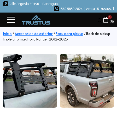
Calle Segovia #01961, Rancagua.
+569 5859 2824 |
ventas@trustus.cl
$
0
Inicio
/
Accesorios de exterior
/
Rack para pickup
/
Rack de pickup
triple alto max Ford Ranger 2012-2023