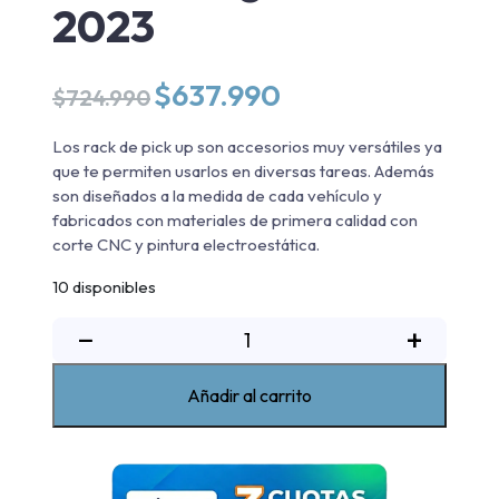
2023
El
El
$
637.990
$
724.990
precio
precio
original
actual
Los rack de pick up son accesorios muy versátiles ya
era:
es:
que te permiten usarlos en diversas tareas. Además
$724.990.
$637.990.
son diseñados a la medida de cada vehículo y
fabricados con materiales de primera calidad con
corte CNC y pintura electroestática.
10 disponibles
Rack
−
+
de
pickup
Añadir al carrito
triple
alto
max
Ford