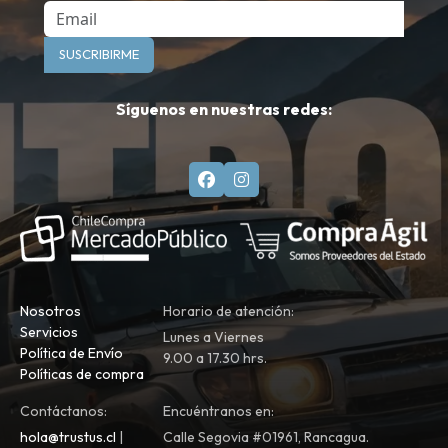
Email
SUSCRIBIRME
Síguenos en nuestras redes:
Nosotros
Horario de atención:
Servicios
Lunes a Viernes
Política de Envío
9.00 a 17.30 hrs.
Políticas de compra
Contáctanos:
Encuéntranos en:
hola@trustus.cl
|
Calle Segovia #01961, Rancagua.