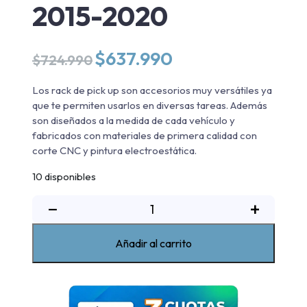
2015-2020
El
El
$
637.990
$
724.990
precio
precio
original
actual
Los rack de pick up son accesorios muy versátiles ya
era:
es:
que te permiten usarlos en diversas tareas. Además
$724.990.
$637.990.
son diseñados a la medida de cada vehículo y
fabricados con materiales de primera calidad con
corte CNC y pintura electroestática.
10 disponibles
Rack
−
+
de
pickup
Añadir al carrito
triple
alto
max
Nissan