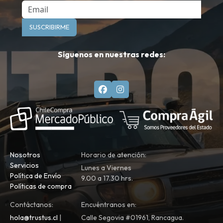
Email
SUSCRIBIRME
Síguenos en nuestras redes:
Nosotros
Horario de atención:
Servicios
Lunes a Viernes
Política de Envío
9.00 a 17.30 hrs.
Políticas de compra
Contáctanos:
Encuéntranos en:
hola@trustus.cl
|
Calle Segovia #01961, Rancagua.