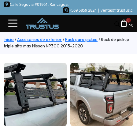
Calle Segovia #01961, Rancagua.
+569 5859 2824 |
ventas@trustus.cl
$
0
Inicio
/
Accesorios de exterior
/
Rack para pickup
/
Rack de pickup
triple alto max Nissan NP300 2015-2020