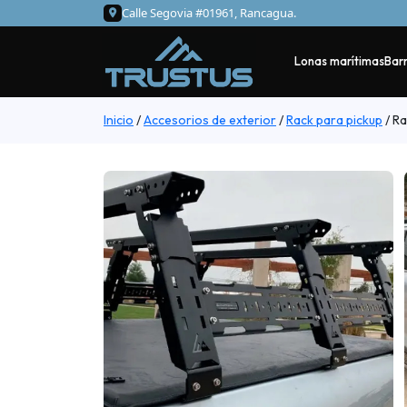
Calle Segovia #01961, Rancagua.
Lonas marítimas
Barr
Inicio
/
Accesorios de exterior
/
Rack para pickup
/
Ra