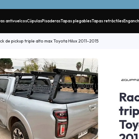
as antivuelcos
Cúpulas
Pisaderas
Tapas plegables
Tapas retráctiles
Enganc
ck de pickup triple alto max Toyota Hilux 2011-2015
Rac
tri
Toy
201