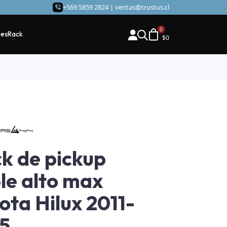
+569 5859 2824 |
ventas@trustus.cl
hes
Rack
$
0
k de pickup
ple alto max
ota Hilux 2011-
5