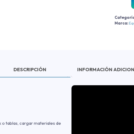
2
2
Categorí
c
Marca:
Eq
DESCRIPCIÓN
INFORMACIÓN ADICIO
k o tablas, cargar materiales de