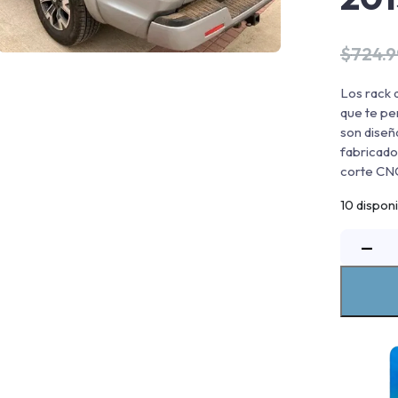
$
724.
Los rack 
que te pe
son diseñ
fabricado
corte CNC
10 dispon
−
p
t
a
T
H