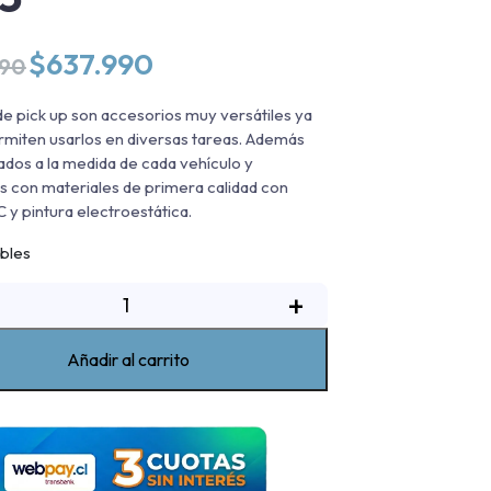
El
El
$
637.990
990
precio
precio
original
actual
de pick up son accesorios muy versátiles ya
era:
es:
rmiten usarlos en diversas tareas. Además
$724.990.
$637.990.
ados a la medida de cada vehículo y
s con materiales de primera calidad con
 y pintura electroestática.
ibles
Rack
+
de
ickup
Añadir al carrito
riple
lto
max
oyota
ilux