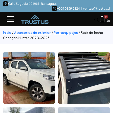
Calle Segovia #01961, Rancagua.
+569 5859 2824 |
ventas@trustus.cl
$
0
Inicio
/
Accesorios de exterior
/
Portaequipajes
/
Rack de techo
Changan Hunter 2020-2025