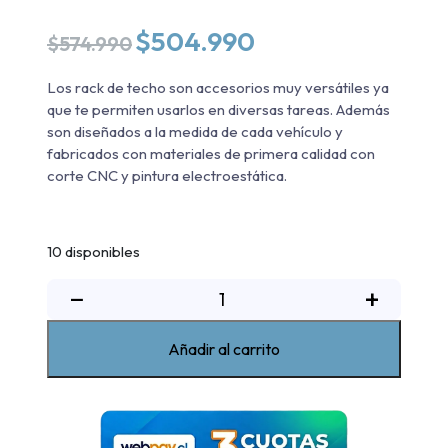
El
El
$
504.990
$
574.990
precio
precio
original
actual
Los rack de techo son accesorios muy versátiles ya
era:
es:
que te permiten usarlos en diversas tareas. Además
$574.990.
$504.990.
son diseñados a la medida de cada vehículo y
fabricados con materiales de primera calidad con
corte CNC y pintura electroestática.
10 disponibles
Rack
−
+
de
techo
Añadir al carrito
Changan
Hunter
2020-
2025