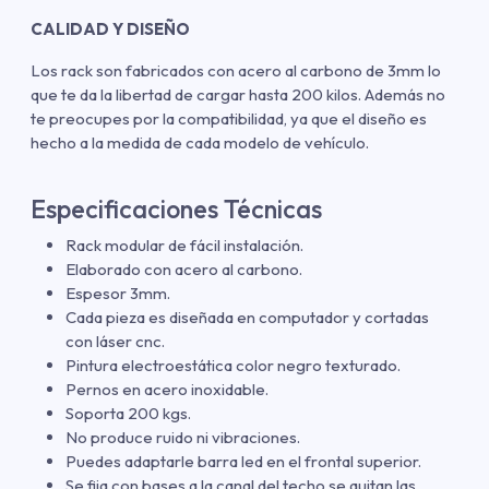
CALIDAD Y DISEÑO
Los rack son fabricados con acero al carbono de 3mm lo
que te da la libertad de cargar hasta 200 kilos. Además no
te preocupes por la compatibilidad, ya que el diseño es
hecho a la medida de cada modelo de vehículo.
Especificaciones Técnicas
Rack modular de fácil instalación.
Elaborado con acero al carbono.
Espesor 3mm.
Cada pieza es diseñada en computador y cortadas
con láser cnc.
Pintura electroestática color negro texturado.
Pernos en acero inoxidable.
Soporta 200 kgs.
No produce ruido ni vibraciones.
Puedes adaptarle barra led en el frontal superior.
Se fija con bases a la canal del techo se quitan las