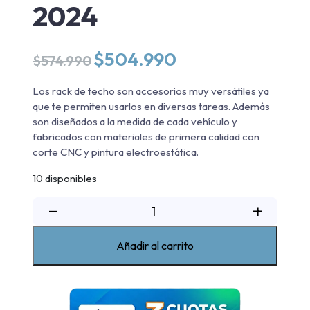
2024
El
El
$
504.990
$
574.990
precio
precio
original
actual
Los rack de techo son accesorios muy versátiles ya
era:
es:
que te permiten usarlos en diversas tareas. Además
$574.990.
$504.990.
son diseñados a la medida de cada vehículo y
fabricados con materiales de primera calidad con
corte CNC y pintura electroestática.
10 disponibles
Rack
−
+
de
techo
Añadir al carrito
Chevrolet
Colorado
2014-
2024