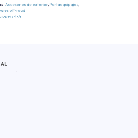
as:
Accesorios de exterior
,
Portaequipajes
,
ajes off-road
uippers 4x4
NAL