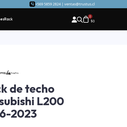
+569 5859 2824 |
ventas@trustus.cl
hes
Rack
$
0
k de techo
subishi L200
16-2023