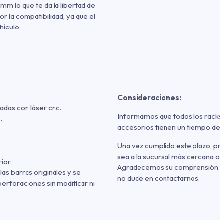
mm lo que te da la libertad de
r la compatibilidad, ya que el
hículo.
Consideraciones:
adas con láser cnc.
Informamos que todos los racks
.
accesorios tienen un tiempo de
Una vez cumplido este plazo, p
sea a la sucursal más cercana o
ior.
Agradecemos su comprensión y p
 las barras originales y se
no dude en contactarnos.
perforaciones sin modificar ni