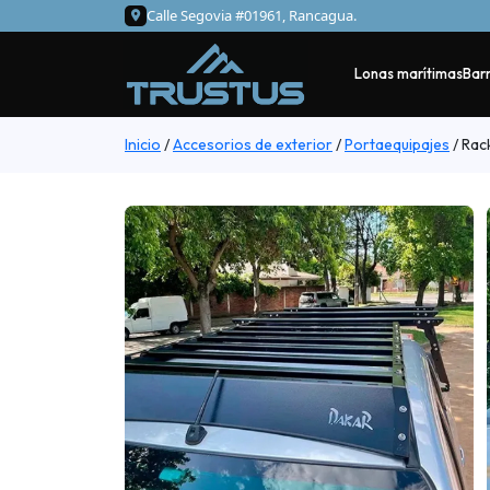
Calle Segovia #01961, Rancagua.
Lonas marítimas
Barr
Inicio
/
Accesorios de exterior
/
Portaequipajes
/
Rack