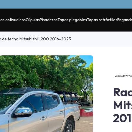
as antivuelcos
Cúpulas
Pisaderas
Tapas plegables
Tapas retráctiles
Enganc
 de techo Mitsubishi L200 2016-2023
Rac
Mit
20