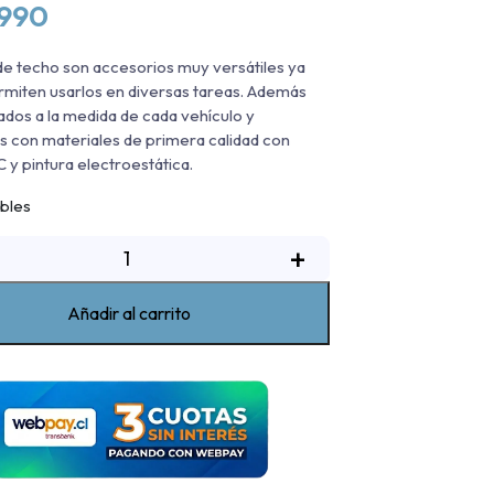
.990
de techo son accesorios muy versátiles ya
rmiten usarlos en diversas tareas. Además
ados a la medida de cada vehículo y
s con materiales de primera calidad con
 y pintura electroestática.
ibles
Rack
+
de
echo
Añadir al carrito
itsubishi
L200
016-
2023
antidad