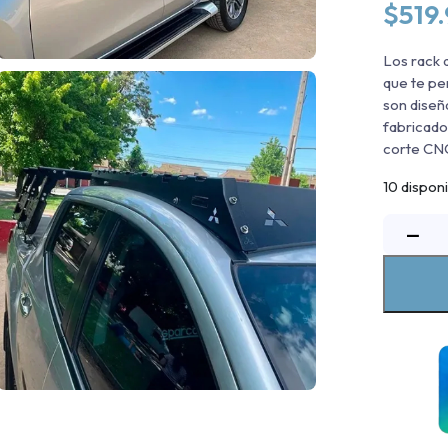
$
519
Los rack 
que te pe
son diseñ
fabricado
corte CNC
10 dispon
−
t
M
2
c