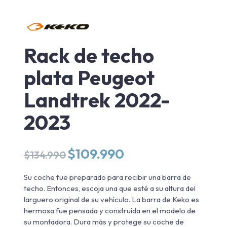
Rack de techo
plata Peugeot
Landtrek 2022-
2023
El
El
$
109.990
$
134.990
precio
precio
original
actual
Su coche fue preparado para recibir una barra de
era:
es:
techo. Entonces, escoja una que esté a su altura del
$134.990.
$109.990.
larguero original de su vehículo. La barra de Keko es
hermosa fue pensada y construida en el modelo de
su montadora. Dura más y protege su coche de