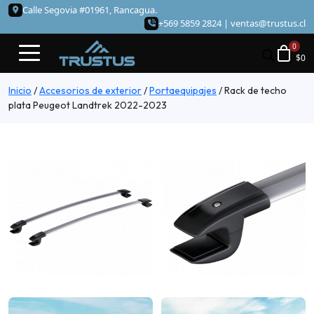
Calle Segovia #01961, Rancagua.
+569 5859 2824 |
ventas@trustus.cl
$
0
Inicio
/
Accesorios de exterior
/
Portaequipajes
/
Rack de techo
plata Peugeot Landtrek 2022-2023