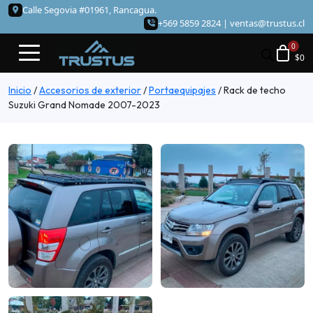
Calle Segovia #01961, Rancagua.
+569 5859 2824 |
ventas@trustus.cl
$
0
Inicio
/
Accesorios de exterior
/
Portaequipajes
/
Rack de techo
Suzuki Grand Nomade 2007-2023