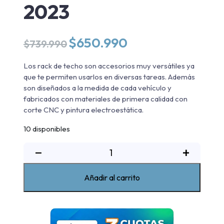
2023
El
El
$
650.990
$
739.990
precio
precio
original
actual
Los rack de techo son accesorios muy versátiles ya
era:
es:
que te permiten usarlos en diversas tareas. Además
$739.990.
$650.990.
son diseñados a la medida de cada vehículo y
fabricados con materiales de primera calidad con
corte CNC y pintura electroestática.
10 disponibles
Rack
−
+
de
techo
Añadir al carrito
Suzuki
Grand
Nomade
2007-