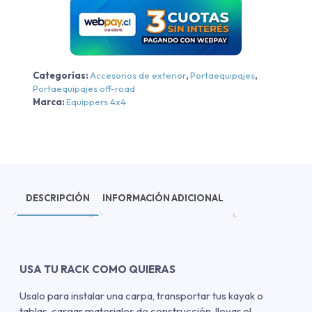
2018
cantidad
Categorías:
Accesorios de exterior
,
Portaequipajes
,
Portaequipajes off-road
Marca:
Equippers 4x4
DESCRIPCIÓN
INFORMACIÓN ADICIONAL
USA TU RACK COMO QUIERAS
Usalo para instalar una carpa, transportar tus kayak o
tablas, cargar materiales de construcción, llevar el