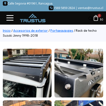
Calle Segovia #01961, Rancagua.
+569 5859 2824 |
ventas@trustus.cl
$
0
Inicio
/
Accesorios de exterior
/
Portaequipajes
/
Rack de techo
Suzuki Jimny 1998-2018