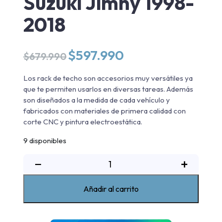
Suzuki Jimny 1998-
2018
El
El
$
597.990
$
679.990
precio
precio
original
actual
Los rack de techo son accesorios muy versátiles ya
era:
es:
que te permiten usarlos en diversas tareas. Además
$679.990.
$597.990.
son diseñados a la medida de cada vehículo y
fabricados con materiales de primera calidad con
corte CNC y pintura electroestática.
9 disponibles
Rack
−
+
de
techo
Añadir al carrito
Suzuki
Jimny
1998-