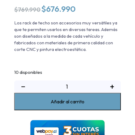
El
El
$
676.990
$
769.990
precio
precio
original
actual
Los rack de techo son accesorios muy versátiles ya
era:
es:
que te permiten usarlos en diversas tareas. Además
$769.990.
$676.990.
son diseñados a la medida de cada vehículo y
fabricados con materiales de primera calidad con
corte CNC y pintura electroestática.
10 disponibles
Rack
−
+
De
Techo
Añadir al carrito
Toyota
Prado
J150
2010-
2023