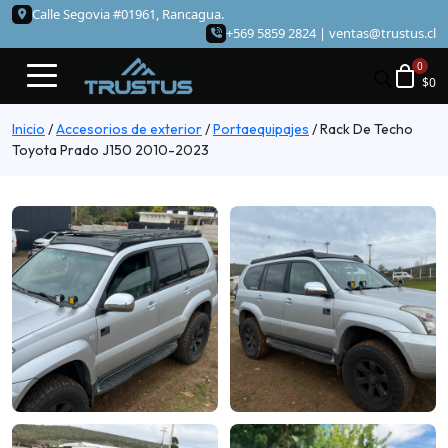
Calle Segovia #01961, Rancagua.
+569 5859 2824 |
ventas@trustus.cl
$
0
Inicio
/
Accesorios de exterior
/
Portaequipajes
/
Rack De Techo
Toyota Prado J150 2010-2023