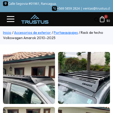
Calle Segovia #01961, Rancagua.
+569 5859 2824 |
ventas@trustus.cl
$
0
Inicio
/
Accesorios de exterior
/
Portaequipajes
/
Rack de techo
Volkswagen Amarok 2010-2025