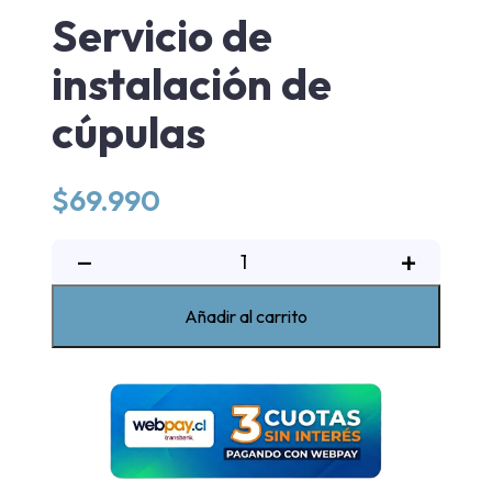
Servicio de
instalación de
cúpulas
$
69.990
Servicio
−
+
de
instalación
Añadir al carrito
de
cúpulas
cantidad