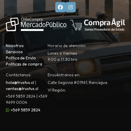
Nosotros
Horario de atención:
Servicios
Lunes a Viernes
Política de Envío
9.00 a 17.30 hrs.
Políticas de compra
Contáctanos:
Encuéntranos en:
hola@trustus.cl
|
Calle Segovia #01961, Rancagua.
ventas@trustus.cl
VI Región.
+569 5859 2824 | +569
9699 0004
+569 5859 2824