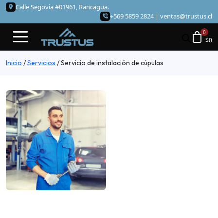
Calle Segovia #01961, Rancagua.
+569 5859 2824 |
ventas@trustus.cl
$
0
Inicio
/
Servicios
/
Servicio de instalación de cúpulas