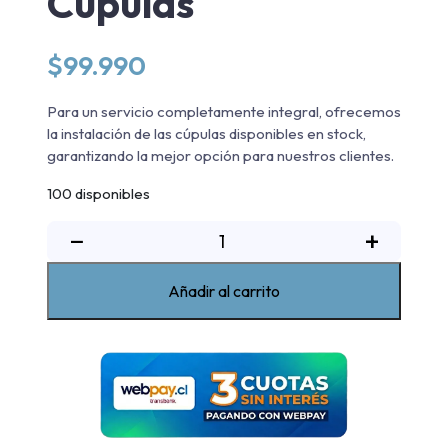
Cúpulas
$
99.990
Para un servicio completamente integral, ofrecemos
la instalación de las cúpulas disponibles en stock,
garantizando la mejor opción para nuestros clientes.
100 disponibles
Servicio
−
+
de
instalación
Añadir al carrito
de
Cúpulas
cantidad