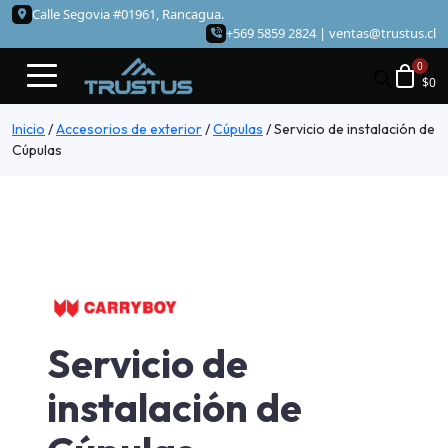
Calle Segovia #01961, Rancagua.
+569 5859 2824 |
ventas@trustus.cl
$
0
Inicio
/
Accesorios de exterior
/
Cúpulas
/
Servicio de instalación de
Cúpulas
Servicio de
instalación de