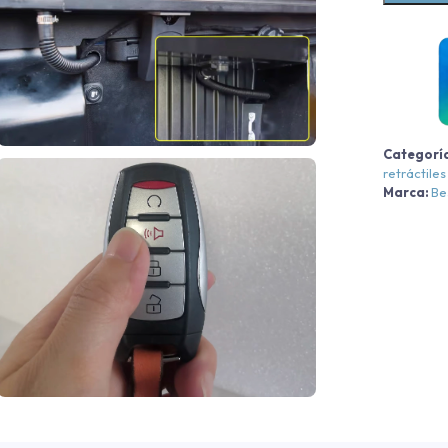
S
c
b
Categorí
retráctiles
Marca:
Be
c