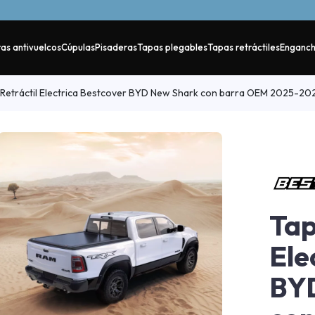
as antivuelcos
Cúpulas
Pisaderas
Tapas plegables
Tapas retráctiles
Enganc
Retráctil Electrica Bestcover BYD New Shark con barra OEM 2025-20
Tap
Ele
BY