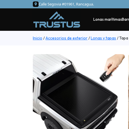
Calle Segovia #01961, Rancagua.
Lonas marítimas
Barr
Inicio
/
Accesorios de exterior
/
Lonas y tapas
/
Tapa 