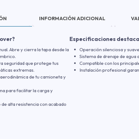
IÓN
INFORMACIÓN ADICIONAL
VA
cover?
Especificaciones destac
al. Abre y cierra la tapa desde la
Operación silenciosa y suave
ámbrico.
Sistema de drenaje de agua 
ta seguridad que protege tus
Compatible con los principal
máticas extremas.
Instalación profesional garan
a aerodinámica de tu camioneta y
a para facilitar la carga y
 de alta resistencia con acabado