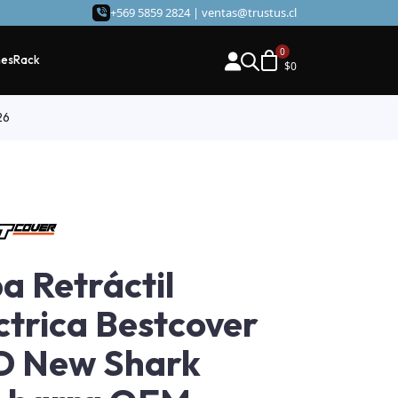
+569 5859 2824 |
ventas@trustus.cl
hes
Rack
$
0
26
a Retráctil
ctrica Bestcover
D New Shark