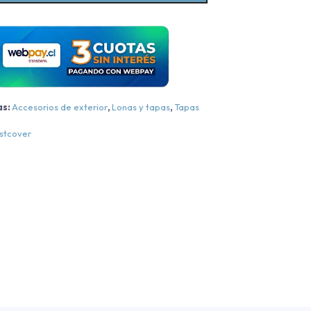
BYD
New
hark
on
arra
OEM
as:
Accesorios de exterior
,
Lonas y tapas
,
Tapas
2025-
2026
stcover
antidad