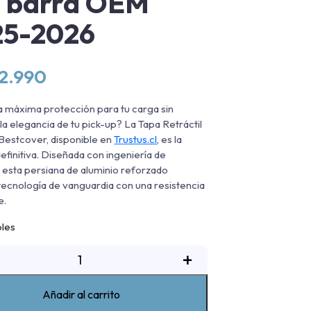
n barra OEM
25-2026
62.990
a máxima protección para tu carga sin
 la elegancia de tu pick-up? La Tapa Retráctil
 Bestcover, disponible en
Trustus.cl
, es la
definitiva. Diseñada con ingeniería de
, esta persiana de aluminio reforzado
ecnología de vanguardia con una resistencia
e.
bles
Tapa
+
etráctil
lectrica
Añadir al carrito
estcover