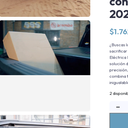
co
20
$
1.7
¿Buscas l
sacrificar
Eléctrica
solución 
precisión
combina t
inigualabl
2 disponi
−
R
E
B