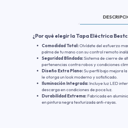
DESCRIPC
¿Por qué elegir la Tapa Eléctrica Best
Comodidad Total:
Olvídate del esfuerzo manu
palma de tu mano con su control remoto inal
Seguridad Blindada:
Sistema de cierre de al
pertenencias contra robos y condiciones cli
Diseño Extra Plano:
Su perfil bajo mejora l
le otorga un look moderno y sofisticado.
Iluminación Integrada:
Incluye luz LED intern
descarga en condiciones de poca luz.
Durabilidad Extrema:
Fabricada en aluminio
en pintura negra texturizada anti-rayas.