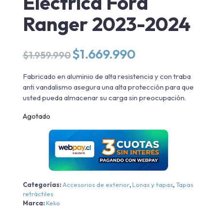
Eléctrica Ford
Ranger 2023-2024
El
El
$
1.669.990
$
1.959.990
precio
precio
original
actual
Fabricado en aluminio de alta resistencia y con traba
era:
es:
anti vandalismo asegura una alta protección para que
$1.959.990.
$1.669.990.
usted pueda almacenar su carga sin preocupación.
Agotado
Categorías:
Accesorios de exterior
,
Lonas y tapas
,
Tapas
retráctiles
Marca:
Keko