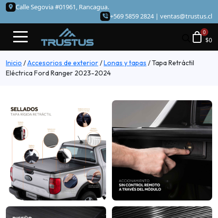
Calle Segovia #01961, Rancagua.
+569 5859 2824 |
ventas@trustus.cl
$
0
Inicio
/
Accesorios de exterior
/
Lonas y tapas
/
Tapa Retráctil
Eléctrica Ford Ranger 2023-2024