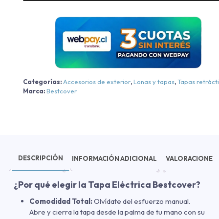
Maxus
T60/NewT60/T60MAX
-
T90
2018-
2026
cantidad
Categorías:
Accesorios de exterior
,
Lonas y tapas
,
Tapas retrácti
Marca:
Bestcover
DESCRIPCIÓN
INFORMACIÓN ADICIONAL
VALORACIONES 
¿Por qué elegir la Tapa Eléctrica Bestcover?
Comodidad Total:
Olvídate del esfuerzo manual.
Abre y cierra la tapa desde la palma de tu mano con su