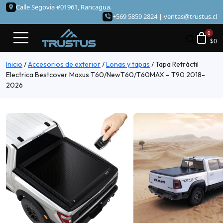
Calle Segovia #01961, Rancagua.
+569 5859 2824 |
ventas@trustus.cl
$
0
Inicio
/
Accesorios de exterior
/
Lonas y tapas
/
Tapa Retráctil
Electrica Bestcover Maxus T60/NewT60/T60MAX – T90 2018-
2026