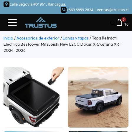
Calle Segovia #01961, Rancagua.
+569 5859 2824 |
ventas@trustus.cl
$
0
Inicio
/
Accesorios de exterior
/
Lonas y tapas
/
Tapa Retráctil
Electrica Bestcover Mitsubishi New L200 Dakar XR/Katana XRT
2024-2026