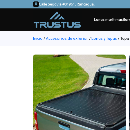
Calle Segovia #01961, Rancagua.
Lonas marítimas
Barr
Inicio
/
Accesorios de exterior
/
Lonas y tapas
/
Tapa 