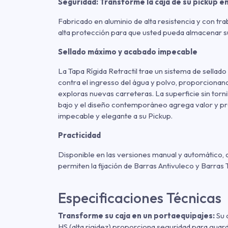
Seguridad: Transforme la caja de su pickup e
Fabricado en aluminio de alta resistencia y con tr
alta protección para que usted pueda almacenar s
Sellado máximo y acabado impecable
La Tapa Rígida Retractil trae un sistema de sellado
contra el ingresso del água y polvo, proporcionand
exploras nuevas carreteras. La superficie sin tornil
bajo y el diseño contemporáneo agrega valor y p
impecable y elegante a su Pickup.
Practicidad
Disponible en las versiones manual y automático, 
permiten la fijación de Barras Antivuleco y Barras 
Especificaciones Técnicas
Transforme su caja en un portaequipajes:
Su 
HS (alta rigidez) proporciona seguridad para guard