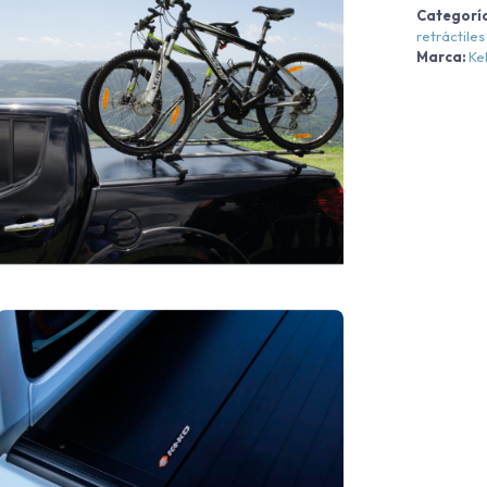
Categorí
retráctiles
Marca:
Ke