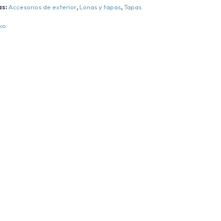
as:
Accesorios de exterior
,
Lonas y tapas
,
Tapas
ko