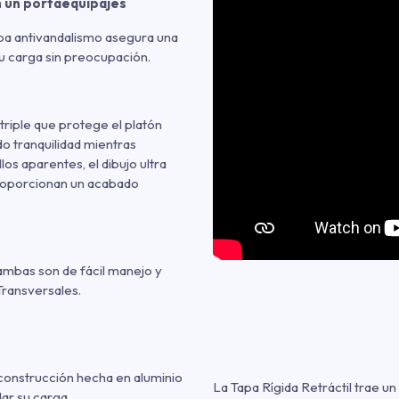
n un portaequipajes
aba antivandalismo asegura una
u carga sin preocupación.
 triple que protege el platón
o tranquilidad mientras
los aparentes, el dibujo ultra
roporcionan un acabado
ambas son de fácil manejo y
Transversales.
construcción hecha en aluminio
La Tapa Rígida Retráctil trae un
ar su carga.