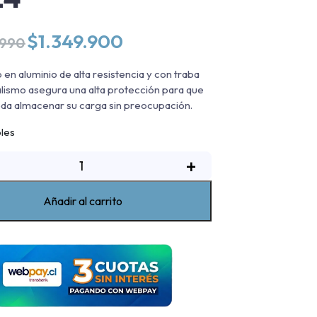
El
El
$
1.349.900
.990
precio
precio
original
actual
 en aluminio de alta resistencia y con traba
era:
es:
alismo asegura una alta protección para que
$1.569.990.
$1.349.900.
da almacenar su carga sin preocupación.
bles
Tapa
+
etractil
anual
Añadir al carrito
ord
anger
XLS
2023-
2024
antidad