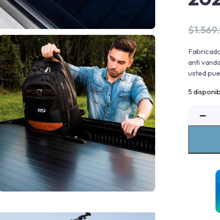
$
1.569
Fabricado
anti vand
usted pue
5 disponi
−
R
M
F
R
c