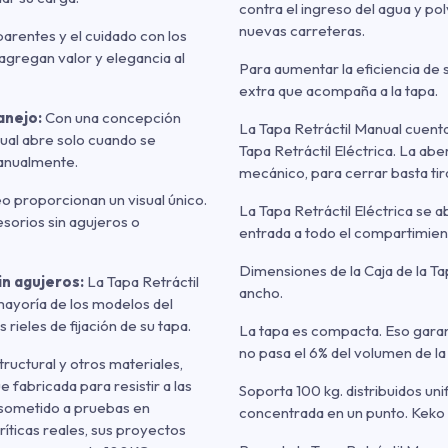
contra el ingreso del agua y po
nuevas carreteras.
aparentes y el cuidado con los
gregan valor y elegancia al
Para aumentar la eficiencia de s
extra que acompaña a la tapa.
anejo:
Con una concepción
La Tapa Retráctil Manual cuenta
nual abre solo cuando se
Tapa Retráctil Eléctrica. La a
manualmente.
mecánico, para cerrar basta tir
o proporcionan un visual único.
La Tapa Retráctil Eléctrica se 
sorios sin agujeros o
entrada a todo el compartimient
Dimensiones de la Caja de la T
in agujeros:
La Tapa Retráctil
ancho.
ayoría de los modelos del
rieles de fijación de su tapa.
La tapa es compacta. Eso garan
no pasa el 6% del volumen de la 
ructural y otros materiales,
e fabricada para resistir a las
Soporta 100 kg. distribuidos u
 sometido a pruebas en
concentrada en un punto. Keko 
íticas reales, sus proyectos