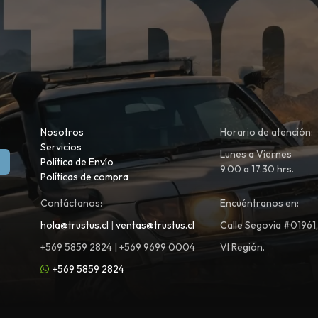
Nosotros
Horario de atención:
Servicios
Lunes a Viernes
Política de Envío
9.00 a 17.30 hrs.
Políticas de compra
Contáctanos:
Encuéntranos en:
hola@trustus.cl
|
ventas@trustus.cl
Calle Segovia #01961
+569 5859 2824 | +569 9699 0004
VI Región.
+569 5859 2824