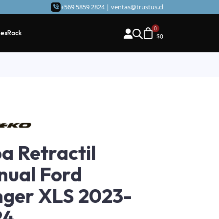
+569 5859 2824 |
ventas@trustus.cl
hes
Rack
$
0
a Retractil
ual Ford
ger XLS 2023-
24