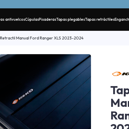
as antivuelcos
Cúpulas
Pisaderas
Tapas plegables
Tapas retráctiles
Enganc
Retractil Manual Ford Ranger XLS 2023-2024
Tap
Man
Ran
20