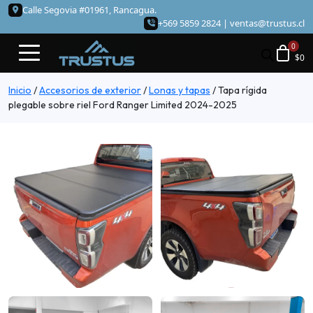
Calle Segovia #01961, Rancagua.
+569 5859 2824 |
ventas@trustus.cl
$
0
Inicio
/
Accesorios de exterior
/
Lonas y tapas
/
Tapa rígida
plegable sobre riel Ford Ranger Limited 2024-2025