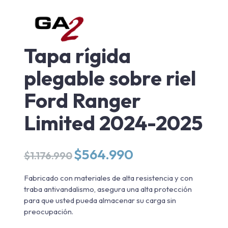
Tapa rígida
plegable sobre riel
Ford Ranger
Limited 2024-2025
El
El
$
564.990
$
1.176.990
precio
precio
original
actual
Fabricado con materiales de alta resistencia y con
era:
es:
traba antivandalismo, asegura una alta protección
$1.176.990.
$564.990.
para que usted pueda almacenar su carga sin
preocupación.