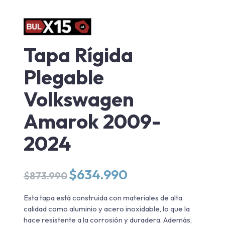
Tapa Rígida
Plegable
Volkswagen
Amarok 2009-
2024
El
El
$
634.990
$
873.990
precio
precio
original
actual
Esta tapa está construida con materiales de alta
era:
es:
calidad como aluminio y acero inoxidable, lo que la
$873.990.
$634.990.
hace resistente a la corrosión y duradera. Además,