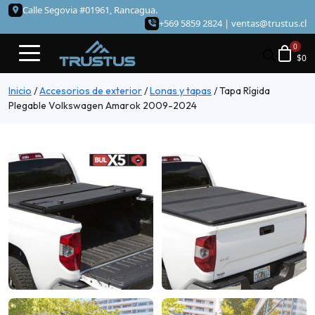
Calle Segovia #01961, Rancagua.
+569 5859 2824 |
ventas@trustus.cl
$
0
Inicio
/
Accesorios de exterior
/
Lonas y tapas
/
Tapa Rígida
Plegable Volkswagen Amarok 2009-2024