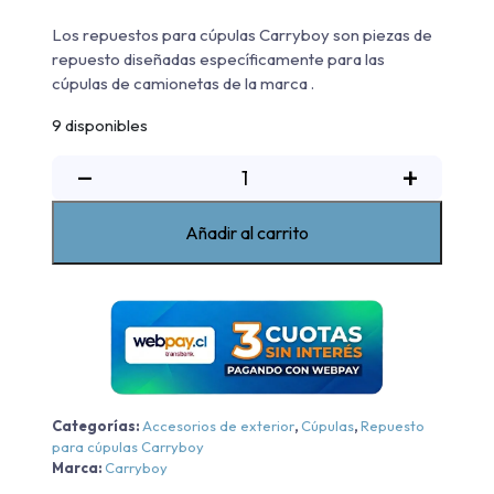
Los repuestos para cúpulas Carryboy son piezas de
repuesto diseñadas específicamente para las
cúpulas de camionetas de la marca .
9 disponibles
Vidrio
−
+
Portalón
Cúpulas
Añadir al carrito
Carryboy
cantidad
Categorías:
Accesorios de exterior
,
Cúpulas
,
Repuesto
para cúpulas Carryboy
Marca:
Carryboy