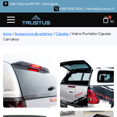
Calle Segovia #01961, Rancagua.
+569 5859 2824 |
ventas@trustus.cl
$
0
Inicio
/
Accesorios de exterior
/
Cúpulas
/
Vidrio Portalón Cúpulas
Carryboy