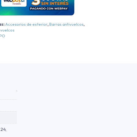
1000
ig
orn/Rebel
as:
Accesorios de exterior
,
Barras antivuelcos
,
ivuelcos
Cromo
EPO
Cromo
019-
2026
antidad
24,