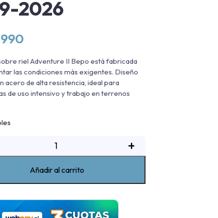
19-2026
.990
sobre riel Adventure II Bepo está fabricada
ntar las condiciones más exigentes. Diseño
 acero de alta resistencia, ideal para
s de uso intensivo y trabajo en terrenos
bles
arra
+
obre
iel
Añadir al carrito
dventure
Bepo
RAM