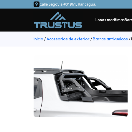
Calle Segovia #01961, Rancagua.
Lonas marítimas
Barr
Inicio
/
Accesorios de exterior
/
Barras antivuelcos
/