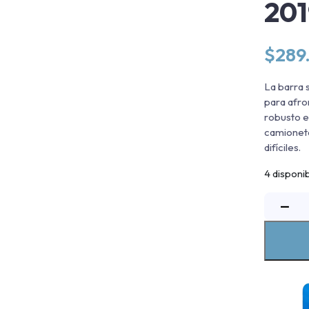
20
$
289
La barra 
para afro
robusto en
camioneta
difíciles.
4 disponi
B
−
S
R
A
Ii