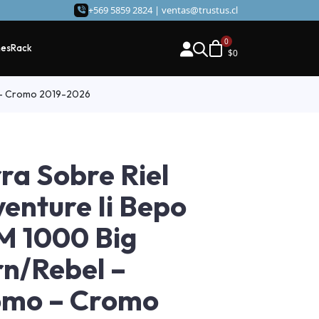
+569 5859 2824 |
ventas@trustus.cl
hes
Rack
$
0
o – Cromo 2019-2026
ra Sobre Riel
enture Ii Bepo
 1000 Big
n/Rebel –
omo – Cromo