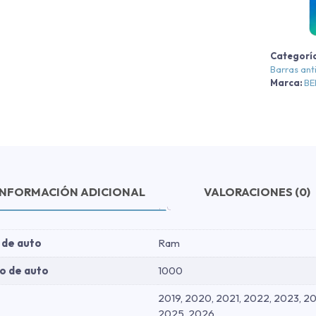
B
H
Categorí
-
Barras ant
Marca:
B
-
2
c
INFORMACIÓN ADICIONAL
VALORACIONES (0)
 de auto
Ram
o de auto
1000
2019, 2020, 2021, 2022, 2023, 20
2025, 2026