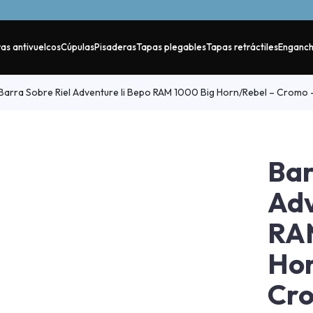
as antivuelcos
Cúpulas
Pisaderas
Tapas plegables
Tapas retráctiles
Enganc
Barra Sobre Riel Adventure Ii Bepo RAM 1000 Big Horn/Rebel – Crom
Bar
Adv
RAM
Hor
Cr