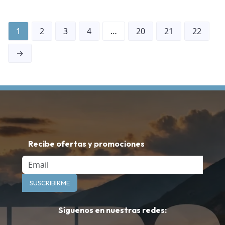
1
2
3
4
…
20
21
22
→
Recibe ofertas y promociones
Email
SUSCRIBIRME
Síguenos en nuestras redes: