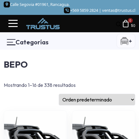
Calle Segovia #01961, Rancagua.
+569 5859 2824 |
ventas@trustus.cl
$
0
+
Categorías
BEPO
Mostrando 1–16 de 338 resultados