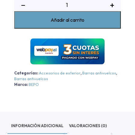
Barra
−
+
Sobre
Riel
Añadir al carrito
Eco
V
Bepo
Nissan
NP-
300
/
Categorías:
Accesorios de exterior
,
Barras antivuelcos
,
New
Barras antivuelcos
NAVARA
Marca:
BEPO
-
Cromo
-
Cromo
2017-
2024
INFORMACIÓN ADICIONAL
VALORACIONES (0)
cantidad