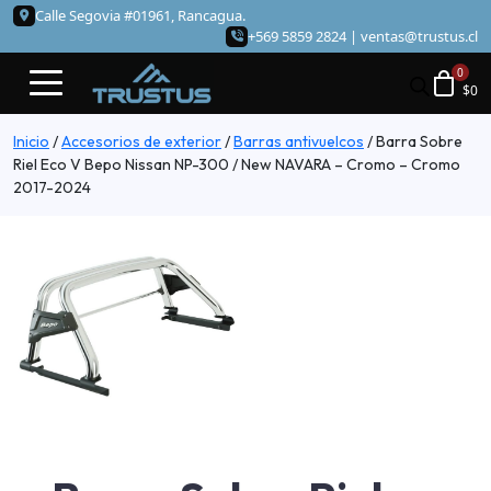
Calle Segovia #01961, Rancagua.
+569 5859 2824 |
ventas@trustus.cl
$
0
Inicio
/
Accesorios de exterior
/
Barras antivuelcos
/
Barra Sobre
Riel Eco V Bepo Nissan NP-300 / New NAVARA – Cromo – Cromo
2017-2024