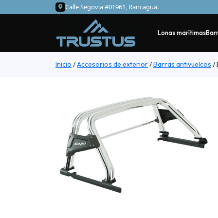
Calle Segovia #01961, Rancagua.
Lonas marítimas
Barr
Inicio
/
Accesorios de exterior
/
Barras antivuelcos
/