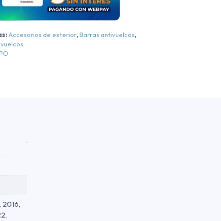
Amarok
rendline/Comforline/Highline
as:
Accesorios de exterior
,
Barras antivuelcos
,
egra
ivuelcos
EPO
egra
010-
2026
antidad
, 2016,
22,