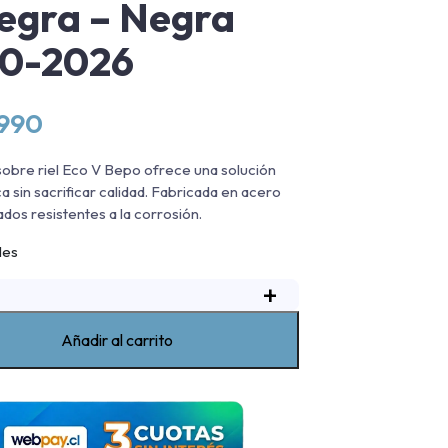
egra – Negra
10-2026
.990
sobre riel Eco V Bepo ofrece una solución
 sin sacrificar calidad. Fabricada en acero
dos resistentes a la corrosión.
les
+
arra
obre
iel
Añadir al carrito
Eco
V
Bepo
olkswagen