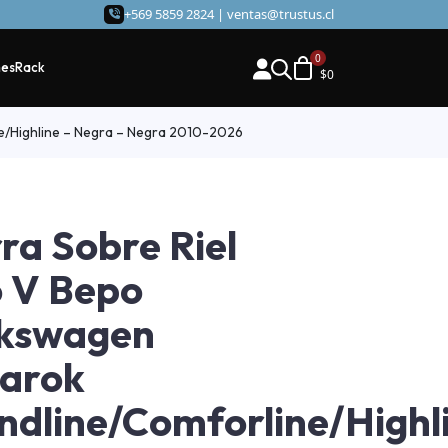
+569 5859 2824 |
ventas@trustus.cl
hes
Rack
$
0
e/Highline – Negra – Negra 2010-2026
ra Sobre Riel
 V Bepo
lkswagen
arok
ndline/Comforline/Highl