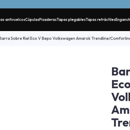
as antivuelcos
Cúpulas
Pisaderas
Tapas plegables
Tapas retráctiles
Enganc
Barra Sobre Riel Eco V Bepo Volkswagen Amarok Trendline/Comforlin
Bar
Eco
Vo
Am
Tre