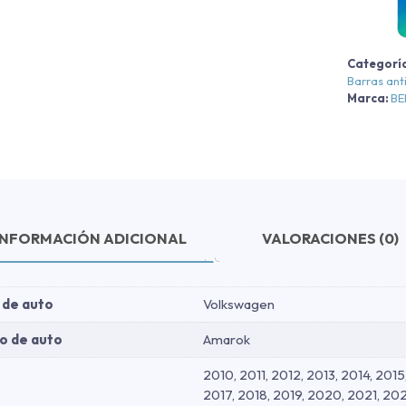
T
-
Categorí
N
Barras ant
-
Marca:
B
N
2
c
INFORMACIÓN ADICIONAL
VALORACIONES (0)
 de auto
Volkswagen
o de auto
Amarok
2010, 2011, 2012, 2013, 2014, 2015
2017, 2018, 2019, 2020, 2021, 20