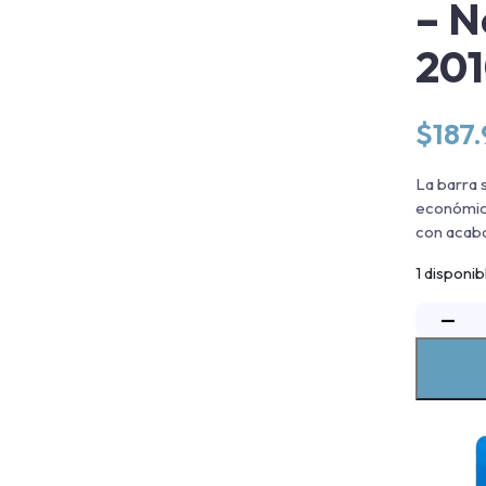
– N
20
$
187
La barra 
económica
con acaba
1 disponib
−
B
S
R
V