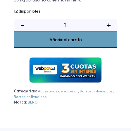
12 disponibles
Barra
−
+
Sobre
Riel
Añadir al carrito
Elegance
B5
Bepo
JAC
T9
4x4
AT
Categorías:
Accesorios de exterior
,
Barras antivuelcos
,
-
Barras antivuelcos
Negra
Marca:
BEPO
-
Negra
2025-
2026