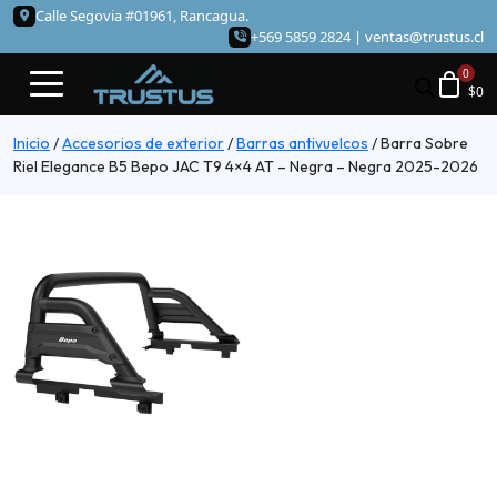
Calle Segovia #01961, Rancagua.
+569 5859 2824 |
ventas@trustus.cl
$
0
Inicio
/
Accesorios de exterior
/
Barras antivuelcos
/
Barra Sobre
Riel Elegance B5 Bepo JAC T9 4×4 AT – Negra – Negra 2025-2026