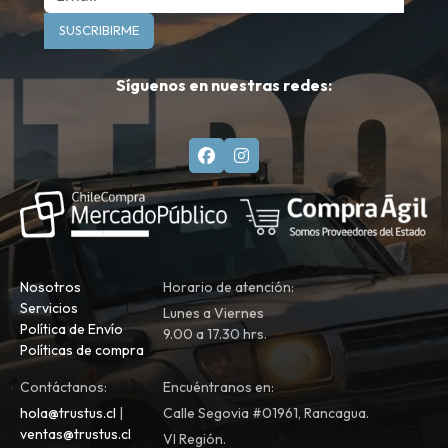
SUSCRIBIRME
Síguenos en nuestras redes:
Nosotros
Horario de atención:
Servicios
Lunes a Viernes
Política de Envío
9.00 a 17.30 hrs.
Políticas de compra
Contáctanos:
Encuéntranos en:
hola@trustus.cl
|
Calle Segovia #01961, Rancagua.
ventas@trustus.cl
VI Región.