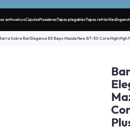
as antivuelcos
Cúpulas
Pisaderas
Tapas plegables
Tapas retráctiles
Enganc
Barra Sobre Riel Elegance B5 Bepo Mazda New BT-50 Core/High/Hgh 
Bar
Ele
Ma
Co
Plu