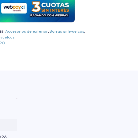
Mazda
New
BT-
50
as:
Accesorios de exterior
,
Barras antivuelcos
,
ore/High/Hgh
ivuelcos
lus
EPO
Cromo
Cromo
021-
2026
antidad
2026