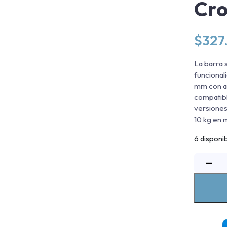
Cr
$
327
La barra 
funcional
mm con ac
compatibl
versiones
10 kg en 
6 disponi
B
−
S
R
E