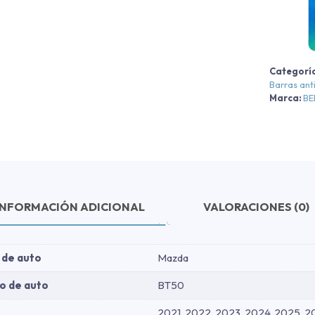
Categorí
C
Barras ant
P
Marca:
B
-
-
2
INFORMACIÓN ADICIONAL
VALORACIONES (0)
c
 de auto
Mazda
o de auto
BT50
2021, 2022, 2023, 2024, 2025, 