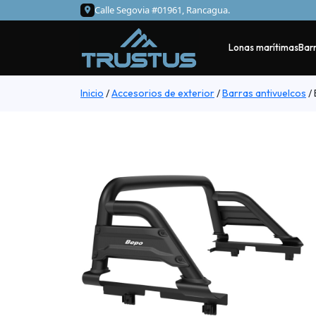
Calle Segovia #01961, Rancagua.
Lonas marítimas
Barr
Inicio
/
Accesorios de exterior
/
Barras antivuelcos
/