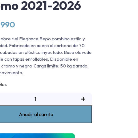
omo 2021-2026
.990
sobre riel Elegance Bepo combina estilo y
idad. Fabricada en acero al carbono de 70
abados en plástico inyectado. Base elevada
e con tapas enrollables. Disponible en
 cromo y negra. Carga límite: 50 kg parado,
movimiento.
bles
arra
+
obre
iel
Añadir al carrito
legance
B5
Bepo