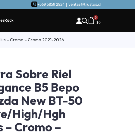
+569 5859 2824 |
ventas@trustus.cl
hes
Rack
$
0
Plus – Cromo – Cromo 2021-2026
ra Sobre Riel
gance B5 Bepo
zda New BT-50
re/High/Hgh
s – Cromo –