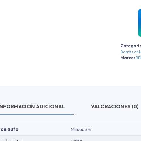
M
Categorí
Barras ant
Marca:
B
-
-
INFORMACIÓN ADICIONAL
VALORACIONES (0)
c
 de auto
Mitsubishi