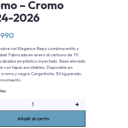
omo – Cromo
24-2026
.990
sobre riel Elegance Bepo combina estilo y
idad. Fabricada en acero al carbono de 70
abados en plástico inyectado. Base elevada
e con tapas enrollables. Disponible en
 cromo y negra. Carga límite: 50 kg parado,
movimiento.
bles
arra
+
obre
iel
Añadir al carrito
legance