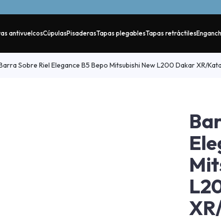
as antivuelcos
Cúpulas
Pisaderas
Tapas plegables
Tapas retráctiles
Enganc
Barra Sobre Riel Elegance B5 Bepo Mitsubishi New L200 Dakar XR/K
Bar
Ele
Mit
L2
XR/