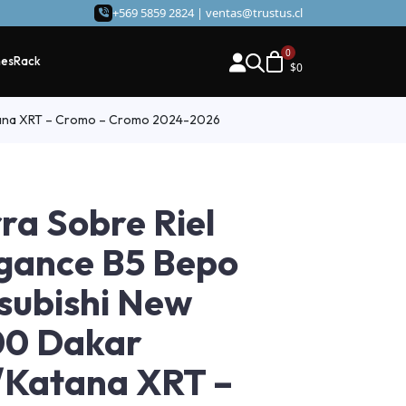
+569 5859 2824 |
ventas@trustus.cl
hes
Rack
$
0
atana XRT – Cromo – Cromo 2024-2026
ra Sobre Riel
gance B5 Bepo
subishi New
00 Dakar
Katana XRT –