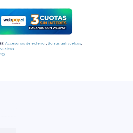
B5
Bepo
itsubishi
New
L200
Dakar
as:
Accesorios de exterior
,
Barras antivuelcos
,
XR/Katana
ivuelcos
XRT
EPO
Cromo
Cromo
2024-
2026
antidad