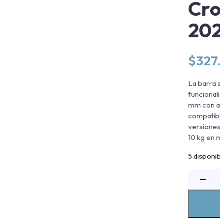
Cr
20
$
327
La barra 
funcional
mm con ac
compatibl
versiones
10 kg en 
5 disponi
B
−
S
R
E