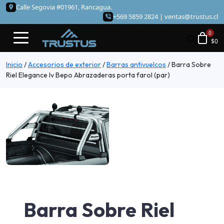
Calle Segovia #01961, Rancagua.
+569 5859 2824 |
ventas@trustus.cl
$
0
Inicio
/
Accesorios de exterior
/
Barras antivuelcos
/
Barra Sobre
Riel Elegance Iv Bepo Abrazaderas porta farol (par)
Barra Sobre Riel