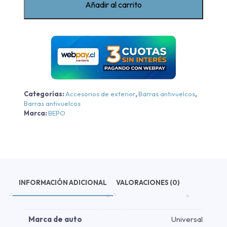
Añadir al carrito
Elegance
Iv
Bepo
Abrazaderas
porta
farol
(par)
Categorías:
Accesorios de exterior
,
Barras antivuelcos
,
cantidad
Barras antivuelcos
Marca:
BEPO
INFORMACIÓN ADICIONAL
VALORACIONES (0)
Marca de auto
Universal