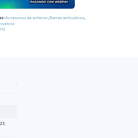
S/LT/LTZ
as:
Accesorios de exterior
,
Barras antivuelcos
,
egra
ivuelcos
EPO
egra
018-
2024
antidad
23,