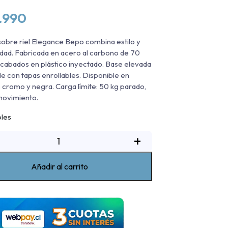
.990
sobre riel Elegance Bepo combina estilo y
idad. Fabricada en acero al carbono de 70
abados en plástico inyectado. Base elevada
e con tapas enrollables. Disponible en
 cromo y negra. Carga límite: 50 kg parado,
movimiento.
bles
arra
+
obre
iel
Añadir al carrito
legance
v
Bepo
hevrolet
olorado