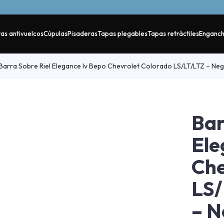
as antivuelcos
Cúpulas
Pisaderas
Tapas plegables
Tapas retráctiles
Enganc
Barra Sobre Riel Elegance Iv Bepo Chevrolet Colorado LS/LT/LTZ – Ne
Bar
Ele
Che
LS/
– N