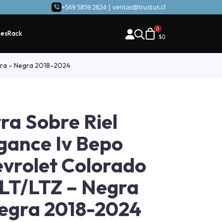
+569 5859 2824 |
ventas@trustus.cl
hes
Rack
$
0
gra – Negra 2018-2024
ra Sobre Riel
gance Iv Bepo
vrolet Colorado
LT/LTZ – Negra
egra 2018-2024