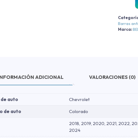
L
-
Categorí
N
Barras ant
-
Marca:
B
N
2
c
INFORMACIÓN ADICIONAL
VALORACIONES (0)
 de auto
Chevrolet
o de auto
Colorado
2018, 2019, 2020, 2021, 2022, 20
2024