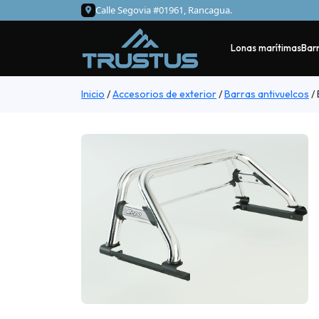
Calle Segovia #01961, Rancagua.
Lonas marítimas
Barr
Inicio
/
Accesorios de exterior
/
Barras antivuelcos
/