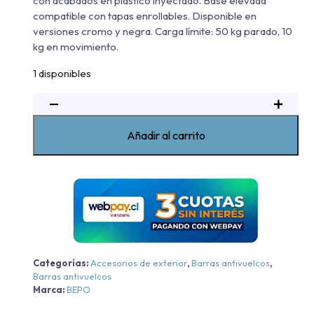
con acabados en plástico inyectado. Base elevada
compatible con tapas enrollables. Disponible en
versiones cromo y negra. Carga límite: 50 kg parado, 10
kg en movimiento.
1 disponibles
−
+
Barra
Sobre
Riel
Añadir al carrito
Elegance
Iv
Bepo
Chevrolet
New
Silverado
TRAILBOSS/HC/ZR2
Categorías:
Accesorios de exterior
,
Barras antivuelcos
,
-
Barras antivuelcos
Negra
Marca:
BEPO
-