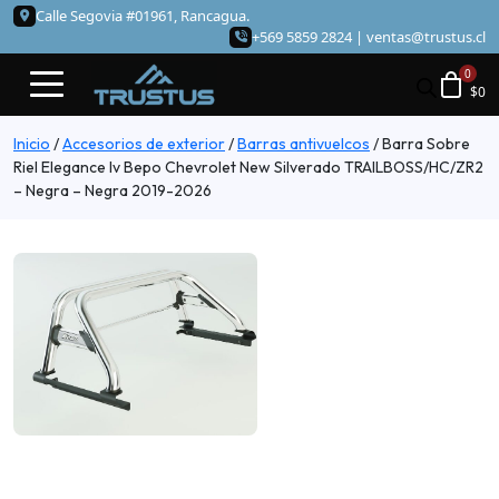
Calle Segovia #01961, Rancagua.
+569 5859 2824 |
ventas@trustus.cl
$
0
Inicio
/
Accesorios de exterior
/
Barras antivuelcos
/
Barra Sobre
Riel Elegance Iv Bepo Chevrolet New Silverado TRAILBOSS/HC/ZR2
– Negra – Negra 2019-2026