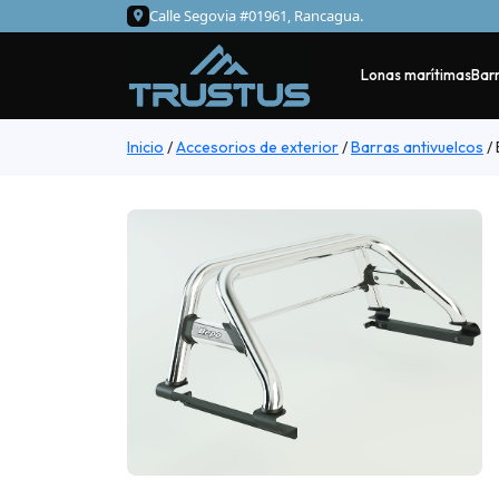
Calle Segovia #01961, Rancagua.
Lonas marítimas
Barr
Inicio
/
Accesorios de exterior
/
Barras antivuelcos
/