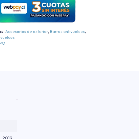
ord
anger
L/XLS/Raptor
as:
Accesorios de exterior
,
Barras antivuelcos
,
Cromo
ivuelcos
EPO
Cromo
013-
2024
antidad
, 2019,