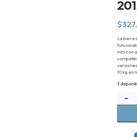
20
$
327
La barra 
funcional
mm con ac
compatibl
versiones
10 kg en 
3 disponi
B
−
S
R
E
I