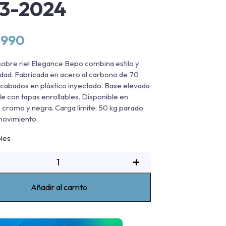
13-2024
.990
sobre riel Elegance Bepo combina estilo y
idad. Fabricada en acero al carbono de 70
abados en plástico inyectado. Base elevada
e con tapas enrollables. Disponible en
 cromo y negra. Carga límite: 50 kg parado,
movimiento.
bles
arra
+
obre
iel
Añadir al carrito
legance
v
Bepo