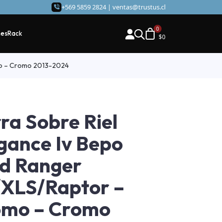
+569 5859 2824 |
ventas@trustus.cl
hes
Rack
$
0
mo – Cromo 2013-2024
ra Sobre Riel
gance Iv Bepo
d Ranger
XLS/Raptor –
omo – Cromo