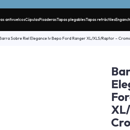
as antivuelcos
Cúpulas
Pisaderas
Tapas plegables
Tapas retráctiles
Enganc
Barra Sobre Riel Elegance Iv Bepo Ford Ranger XL/XLS/Raptor – Cro
Bar
Ele
For
XL/
Cr