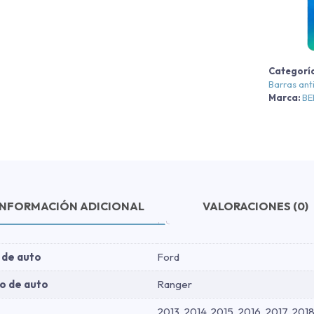
F
R
X
-
Categorí
Barras ant
-
Marca:
B
2
c
INFORMACIÓN ADICIONAL
VALORACIONES (0)
 de auto
Ford
o de auto
Ranger
2013, 2014, 2015, 2016, 2017, 2018