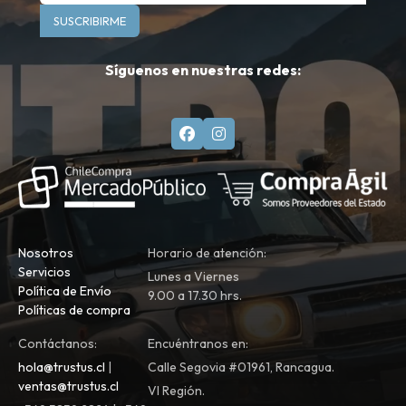
SUSCRIBIRME
Síguenos en nuestras redes:
Nosotros
Horario de atención:
Servicios
Lunes a Viernes
Política de Envío
9.00 a 17.30 hrs.
Políticas de compra
Contáctanos:
Encuéntranos en:
hola@trustus.cl
|
Calle Segovia #01961, Rancagua.
ventas@trustus.cl
VI Región.