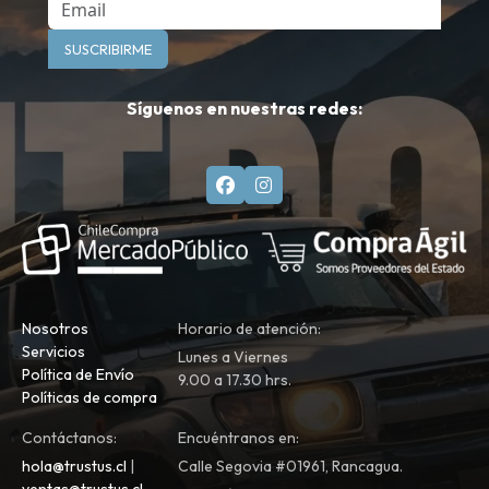
Email
SUSCRIBIRME
Síguenos en nuestras redes:
Nosotros
Horario de atención:
Servicios
Lunes a Viernes
Política de Envío
9.00 a 17.30 hrs.
Políticas de compra
Contáctanos:
Encuéntranos en:
hola@trustus.cl
|
Calle Segovia #01961, Rancagua.