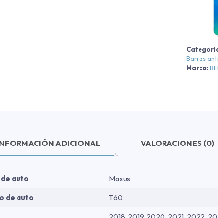
-
Categorí
-
Barras ant
Marca:
B
-
2
c
INFORMACIÓN ADICIONAL
VALORACIONES (0)
 de auto
Maxus
o de auto
T60
2018, 2019, 2020, 2021, 2022, 20