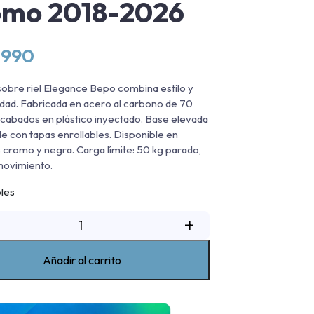
omo 2018-2026
.990
sobre riel Elegance Bepo combina estilo y
idad. Fabricada en acero al carbono de 70
abados en plástico inyectado. Base elevada
e con tapas enrollables. Disponible en
 cromo y negra. Carga límite: 50 kg parado,
movimiento.
bles
arra
+
obre
iel
Añadir al carrito
legance
v
Bepo