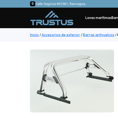
Calle Segovia #01961, Rancagua.
Lonas marítimas
Barr
Inicio
/
Accesorios de exterior
/
Barras antivuelcos
/