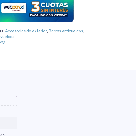
Maxus
T60/NewT60/T60MAX
T90
as:
Accesorios de exterior
,
Barras antivuelcos
,
ivuelcos
Cromo
EPO
Cromo
018-
2026
antidad
23,