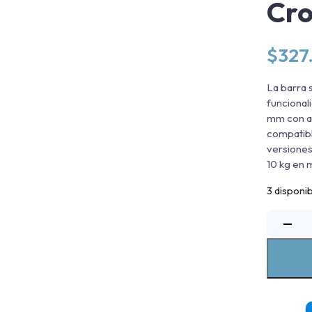
Cr
$
327
La barra 
funcional
mm con ac
compatibl
versiones
10 kg en 
3 disponi
B
−
S
R
E
I