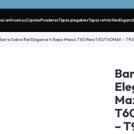
as antivuelcos
Cúpulas
Pisaderas
Tapas plegables
Tapas retráctiles
Enganc
Barra Sobre Riel Elegance Iv Bepo Maxus T60/NewT60/T60MAX – T9
Bar
Ele
Ma
T6
– T