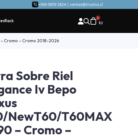
+569 5859 2824 |
ventas@trustus.cl
hes
Rack
$
0
0 – Cromo – Cromo 2018-2026
ra Sobre Riel
gance Iv Bepo
xus
0/NewT60/T60MAX
90 – Cromo –