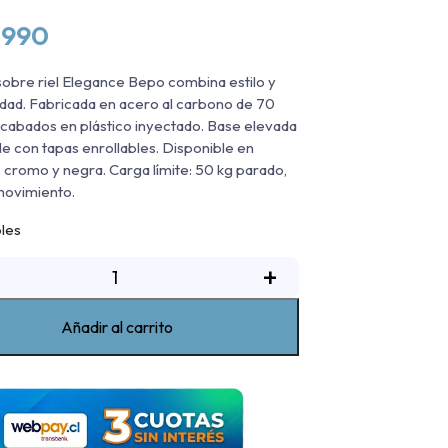
.990
sobre riel Elegance Bepo combina estilo y
idad. Fabricada en acero al carbono de 70
abados en plástico inyectado. Base elevada
e con tapas enrollables. Disponible en
 cromo y negra. Carga límite: 50 kg parado,
movimiento.
bles
arra
+
obre
iel
Añadir al carrito
legance
v
Bepo
Mazda
BT-