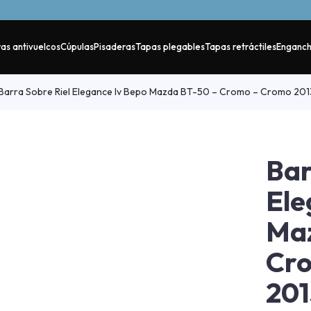
as antivuelcos
Cúpulas
Pisaderas
Tapas plegables
Tapas retráctiles
Enganc
Barra Sobre Riel Elegance Iv Bepo Mazda BT-50 – Cromo – Cromo 20
Bar
Ele
Maz
Cr
201