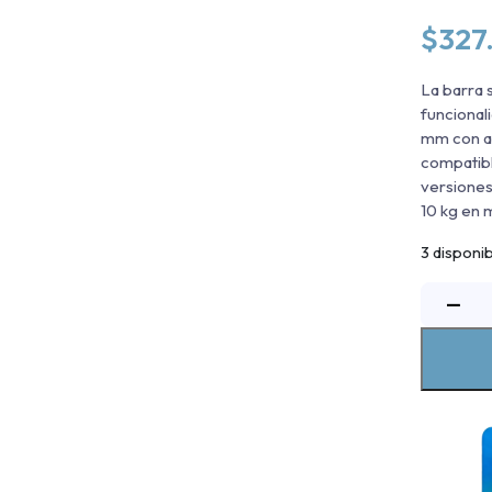
$
327
La barra 
funcional
mm con ac
compatibl
versiones
10 kg en 
3 disponi
B
−
S
R
E
I