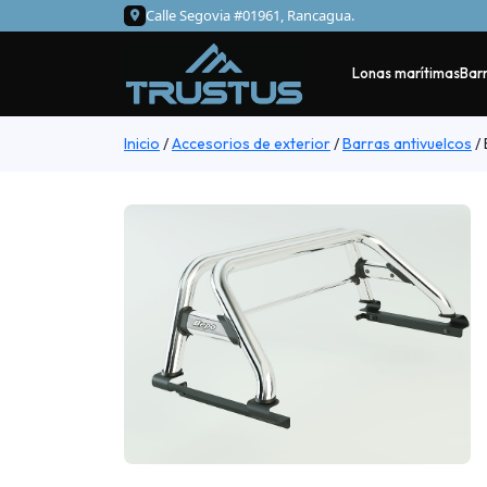
Calle Segovia #01961, Rancagua.
Lonas marítimas
Barr
Inicio
/
Accesorios de exterior
/
Barras antivuelcos
/