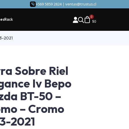
+569 5859 2824 |
ventas@trustus.cl
hes
Rack
$
0
13-2021
ra Sobre Riel
gance Iv Bepo
da BT-50 –
omo – Cromo
3-2021