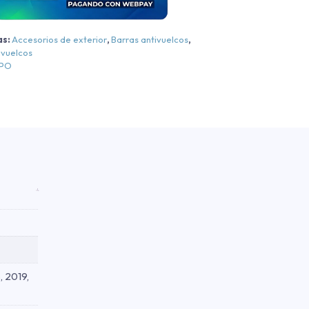
50
as:
Accesorios de exterior
,
Barras antivuelcos
,
Cromo
ivuelcos
EPO
Cromo
013-
021
antidad
, 2019,