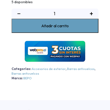
5 disponibles
Barra
−
+
Sobre
Riel
Añadir al carrito
Elegance
Iv
Bepo
Mercedes-
Benz
X-
Class
Categorías:
Accesorios de exterior
,
Barras antivuelcos
,
-
Barras antivuelcos
Negra
Marca:
BEPO
-
Negra
2018-
2022
cantidad