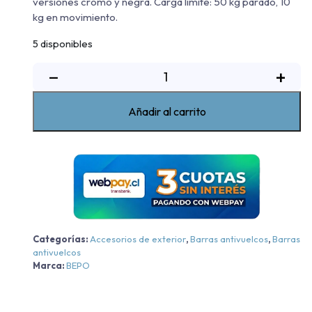
versiones cromo y negra. Carga límite: 50 kg parado, 10
kg en movimiento.
5 disponibles
Barra
−
+
Sobre
Riel
Añadir al carrito
Elegance
Iv
Bepo
Mitsubishi
L200
Work/Katana/Dakar
-
Negra
Categorías:
Accesorios de exterior
,
Barras antivuelcos
,
Barras
antivuelcos
-
Marca:
BEPO
Negra
2016-
2024