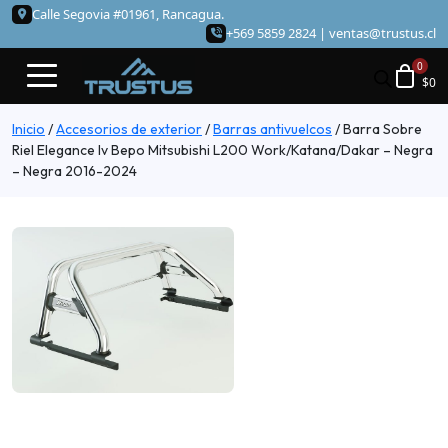
Calle Segovia #01961, Rancagua.
+569 5859 2824 |
ventas@trustus.cl
$
0
Inicio
/
Accesorios de exterior
/
Barras antivuelcos
/
Barra Sobre
Riel Elegance Iv Bepo Mitsubishi L200 Work/Katana/Dakar – Negra
– Negra 2016-2024