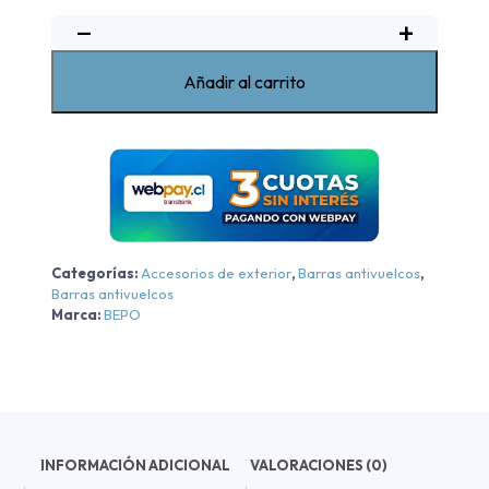
−
+
Barra
Sobre
Riel
Añadir al carrito
Elegance
Iv
Bepo
Renault
Alaskan
-
Negra
Categorías:
Accesorios de exterior
,
Barras antivuelcos
,
-
Barras antivuelcos
Negra
Marca:
BEPO
2017-
2022
cantidad
INFORMACIÓN ADICIONAL
VALORACIONES (0)