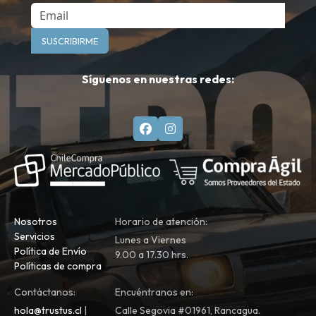
Email
SUSCRIBIRME
Síguenos en nuestras redes:
Nosotros
Horario de atención:
Servicios
Lunes a Viernes
Política de Envío
9.00 a 17.30 hrs.
Políticas de compra
Contáctanos:
Encuéntranos en:
hola@trustus.cl
|
Calle Segovia #01961, Rancagua.