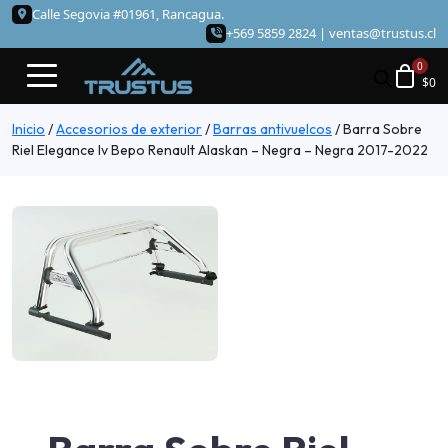
Calle Segovia #01961, Rancagua.
+569 5859 2824 |
ventas@trustus.cl
$
0
Inicio
/
Accesorios de exterior
/
Barras antivuelcos
/
Barra Sobre
Riel Elegance Iv Bepo Renault Alaskan – Negra – Negra 2017-2022