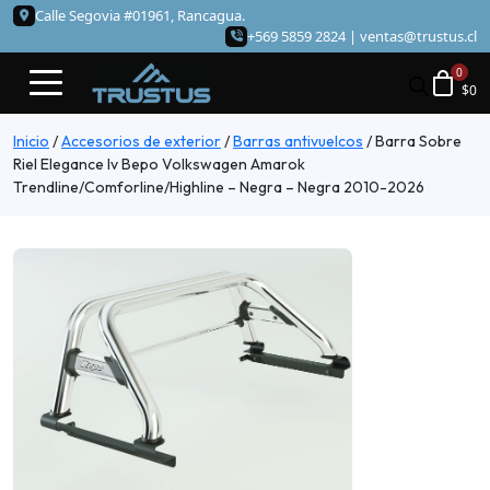
Calle Segovia #01961, Rancagua.
+569 5859 2824 |
ventas@trustus.cl
$
0
Inicio
/
Accesorios de exterior
/
Barras antivuelcos
/
Barra Sobre
Riel Elegance Iv Bepo Volkswagen Amarok
Trendline/Comforline/Highline – Negra – Negra 2010-2026