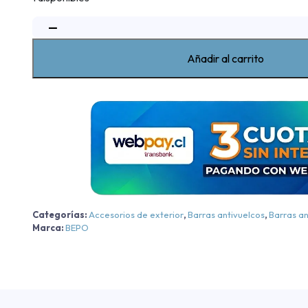
−
Barra
Sobre
Riel
Añadir al carrito
Elegance
Iv
Bepo
Volkswagen
Amarok
Trendline/Comforline/Highline
-
Negra
-
Categorías:
Accesorios de exterior
,
Barras antivuelcos
,
Barras an
Negra
Marca:
BEPO
2010-
2026
cantidad