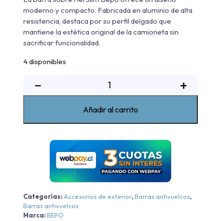
moderno y compacto. Fabricada en aluminio de alta
resistencia, destaca por su perfil delgado que
mantiene la estética original de la camioneta sin
sacrificar funcionalidad.
4 disponibles
Barra
−
+
Sobre
Riel
Añadir al carrito
Slim
Bepo
Chevrolet
New
Montana
LT/LTZ/Premier
-
Categorías:
Accesorios de exterior
,
Barras antivuelcos
,
Cromo
Barras antivuelcos
-
Marca:
BEPO