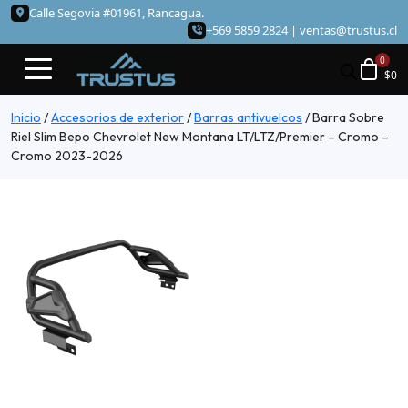
Calle Segovia #01961, Rancagua.
+569 5859 2824 |
ventas@trustus.cl
$
0
Inicio
/
Accesorios de exterior
/
Barras antivuelcos
/
Barra Sobre
Riel Slim Bepo Chevrolet New Montana LT/LTZ/Premier – Cromo –
Cromo 2023-2026