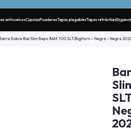
as antivuelcos
Cúpulas
Pisaderas
Tapas plegables
Tapas retráctiles
Enganc
Barra Sobre Riel Slim Bepo RAM 700 SLT/BigHorn – Negra – Negra 20
Bar
Sli
SLT
Neg
20