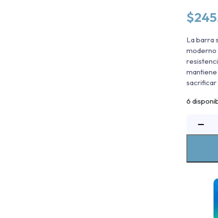
$
245
La barra 
moderno y
resistenc
mantiene l
sacrificar
6 disponi
B
−
S
R
S
S
-