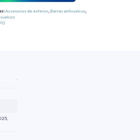
egra
as:
Accesorios de exterior
,
Barras antivuelcos
,
ivuelcos
egra
EPO
2020-
2026
antidad
025,