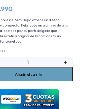
.990
sobre riel Slim Bepo ofrece un diseño
 compacto. Fabricada en aluminio de alta
ia, destaca por su perfil delgado que
a estética original de la camioneta sin
 funcionalidad.
bles
arra
+
obre
iel
Añadir al carrito
lim
Bepo
RAM
700
LT/BigHorn