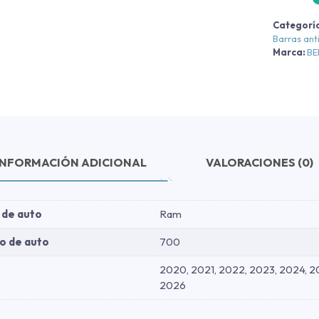
N
Categorí
-
Barras ant
N
Marca:
B
c
INFORMACIÓN ADICIONAL
VALORACIONES (0)
 de auto
Ram
o de auto
700
2020, 2021, 2022, 2023, 2024, 2
2026