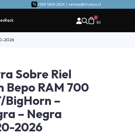
+569 5859 2824 |
ventas@trustus.cl
hes
Rack
$
0
20-2026
ra Sobre Riel
m Bepo RAM 700
/BigHorn –
ra – Negra
20-2026