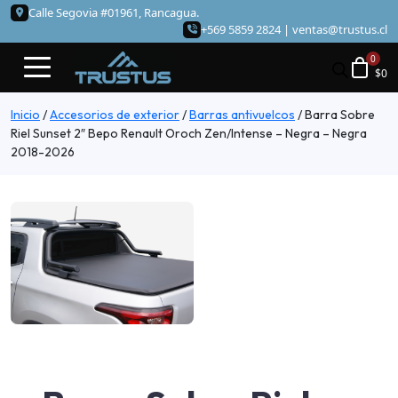
Calle Segovia #01961, Rancagua.
+569 5859 2824 |
ventas@trustus.cl
$
0
Inicio
/
Accesorios de exterior
/
Barras antivuelcos
/
Barra Sobre
Riel Sunset 2″ Bepo Renault Oroch Zen/Intense – Negra – Negra
2018-2026