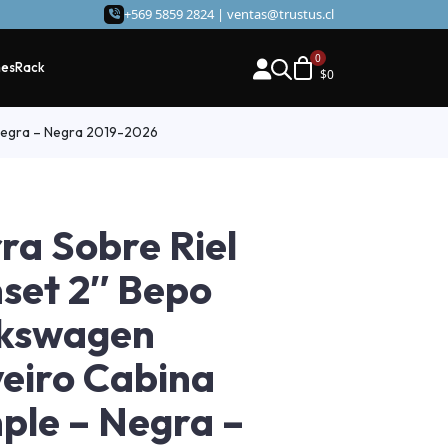
+569 5859 2824 |
ventas@trustus.cl
hes
Rack
$
0
 Negra – Negra 2019-2026
ra Sobre Riel
set 2″ Bepo
lkswagen
eiro Cabina
ple – Negra –