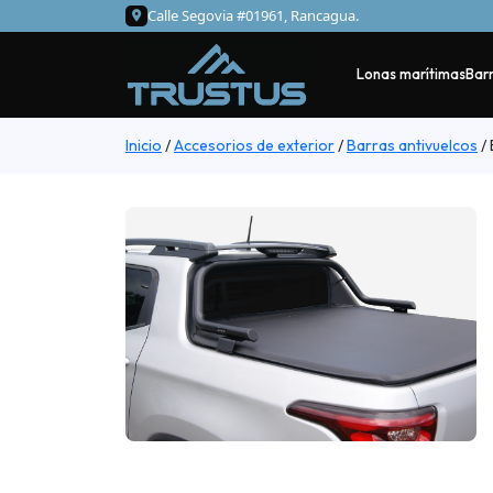
Calle Segovia #01961, Rancagua.
Lonas marítimas
Barr
Inicio
/
Accesorios de exterior
/
Barras antivuelcos
/