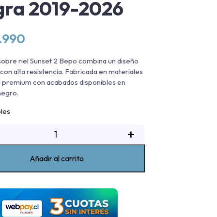
ra 2019-2026
.990
sobre riel Sunset 2 Bepo combina un diseño
 con alta resistencia. Fabricada en materiales
d premium con acabados disponibles en
negro.
bles
arra
+
obre
iel
Añadir al carrito
unset
"
Bepo
olkswagen
aveiro