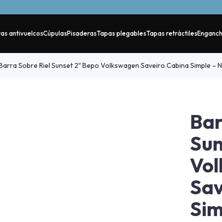
as antivuelcos
Cúpulas
Pisaderas
Tapas plegables
Tapas retráctiles
Enganc
Barra Sobre Riel Sunset 2″ Bepo Volkswagen Saveiro Cabina Simple –
Bar
Sun
Vo
Sav
Sim