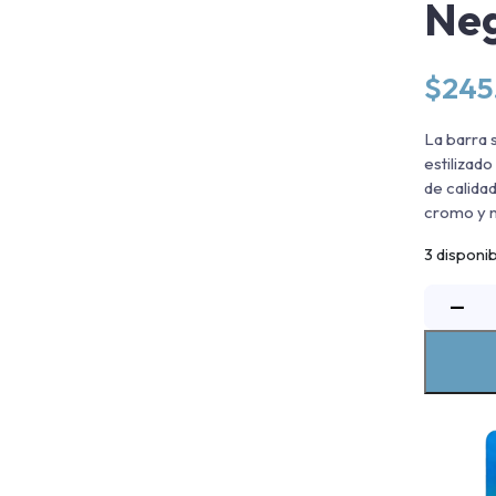
Neg
$
245
La barra 
estilizado
de calida
cromo y 
3 disponi
B
−
S
R
S
2
V
S