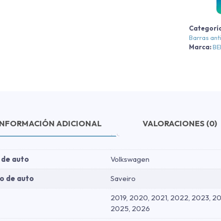
C
S
Categorí
-
Barras ant
N
Marca:
B
-
N
2
c
INFORMACIÓN ADICIONAL
VALORACIONES (0)
 de auto
Volkswagen
o de auto
Saveiro
2019, 2020, 2021, 2022, 2023, 20
2025, 2026