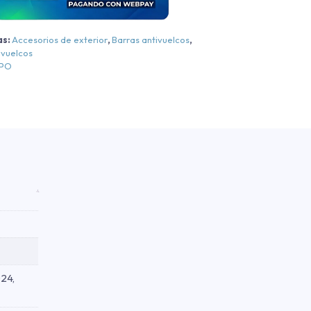
abina
imple
as:
Accesorios de exterior
,
Barras antivuelcos
,
ivuelcos
egra
EPO
egra
019-
2026
antidad
24,