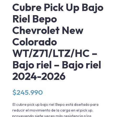
Cubre Pick Up Bajo
Riel Bepo
Chevrolet New
Colorado
WT/Z71/LTZ/HC –
Bajo riel – Bajo riel
2024-2026
$
245.990
El cubre pick up bajo riel Bepo está diseñado para
reducir el movimiento de la carga en el pick up,
proveyendo siete veces más resistencia a los