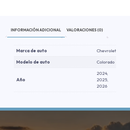
riel
-
Bajo
riel
2024-
INFORMACIÓN ADICIONAL
VALORACIONES (0)
2026
cantidad
Marca de auto
Chevrolet
Modelo de auto
Colorado
2024,
Año
2025,
2026