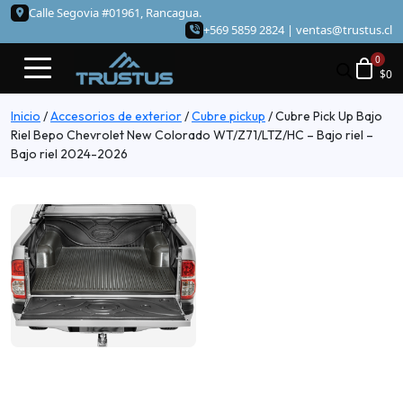
Calle Segovia #01961, Rancagua.
+569 5859 2824 |
ventas@trustus.cl
$
0
Inicio
/
Accesorios de exterior
/
Cubre pickup
/
Cubre Pick Up Bajo
Riel Bepo Chevrolet New Colorado WT/Z71/LTZ/HC – Bajo riel –
Bajo riel 2024-2026