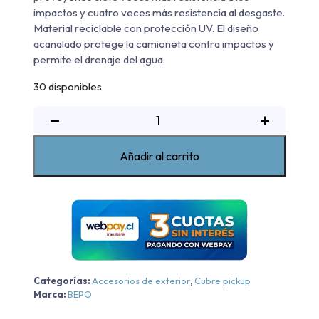
impactos y cuatro veces más resistencia al desgaste.
Material reciclable con protección UV. El diseño
acanalado protege la camioneta contra impactos y
permite el drenaje del agua.
30 disponibles
Cubre
−
+
Pick
Up
Añadir al carrito
Bajo
Riel
Bepo
Chevrolet
New
Colorado
WT/Z71/LTZ/HC
Categorías:
Accesorios de exterior
,
Cubre pickup
-
Marca:
BEPO
Bajo