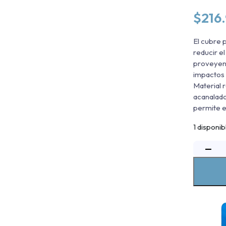
$
216
El cubre 
reducir el
proveyend
impactos 
Material 
acanalado
permite e
1 disponib
−
C
P
B
R
T