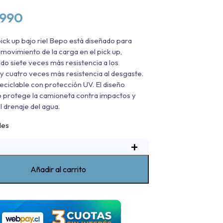
.990
pick up bajo riel Bepo está diseñado para
 movimiento de la carga en el pick up,
o siete veces más resistencia a los
y cuatro veces más resistencia al desgaste.
reciclable con protección UV. El diseño
 protege la camioneta contra impactos y
l drenaje del agua.
les
+
ubre
ick
Up
Añadir al carrito
ajo
iel
Bepo
oyota