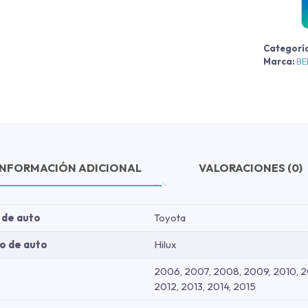
H
V
-
Categorí
B
Marca:
B
r
-
B
r
2
INFORMACIÓN ADICIONAL
VALORACIONES (0)
c
 de auto
Toyota
o de auto
Hilux
2006, 2007, 2008, 2009, 2010, 20
2012, 2013, 2014, 2015