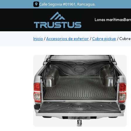
Calle Segovia #01961, Rancagua.
Lonas marítimas
Barr
Inicio
/
Accesorios de exterior
/
Cubre pickup
/
Cubre 