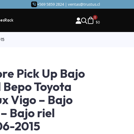
+569 5859 2824 |
ventas@trustus.cl
hes
Rack
$
0
015
re Pick Up Bajo
l Bepo Toyota
ux Vigo – Bajo
 – Bajo riel
06-2015