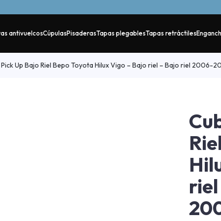
as antivuelcos
Cúpulas
Pisaderas
Tapas plegables
Tapas retráctiles
Enganc
Pick Up Bajo Riel Bepo Toyota Hilux Vigo – Bajo riel – Bajo riel 2006-2
Cub
Rie
Hil
riel
20