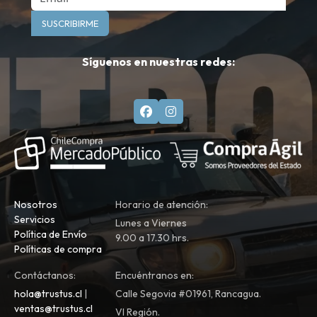
SUSCRIBIRME
Síguenos en nuestras redes:
Nosotros
Horario de atención:
Servicios
Lunes a Viernes
Política de Envío
9.00 a 17.30 hrs.
Políticas de compra
Contáctanos:
Encuéntranos en:
hola@trustus.cl
|
Calle Segovia #01961, Rancagua.
ventas@trustus.cl
VI Región.