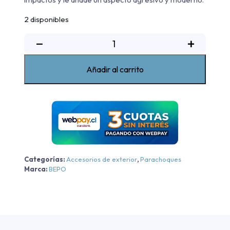
2 disponibles
Kit
−
+
Defensa
Modelo
Añadir al carrito
Sport
Bepo
Chevrolet
New
Colorado
WT/LTZ
-
Categorías:
Accesorios de exterior
,
Parachoques
Negra
Marca:
BEPO
-
Negra
2024-
2026
cantidad