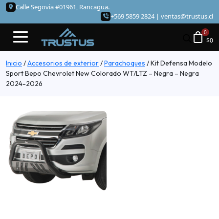
Calle Segovia #01961, Rancagua.
+569 5859 2824 |
ventas@trustus.cl
$
0
Inicio
/
Accesorios de exterior
/
Parachoques
/
Kit Defensa Modelo
Sport Bepo Chevrolet New Colorado WT/LTZ – Negra – Negra
2024-2026