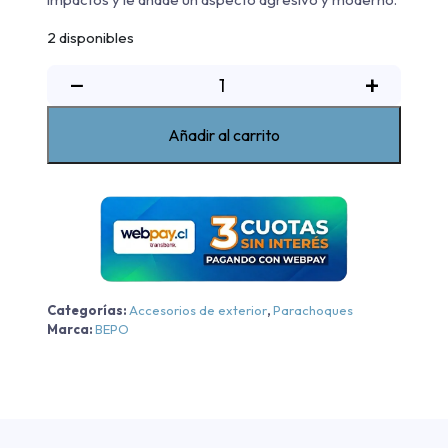
2 disponibles
Kit
−
+
Defensa
Modelo
Añadir al carrito
Sport
Bepo
Ford
Ranger
XL/XLS/Raptor
-
Negra
Categorías:
Accesorios de exterior
,
Parachoques
-
Marca:
BEPO
Negra
2013-
2024
cantidad