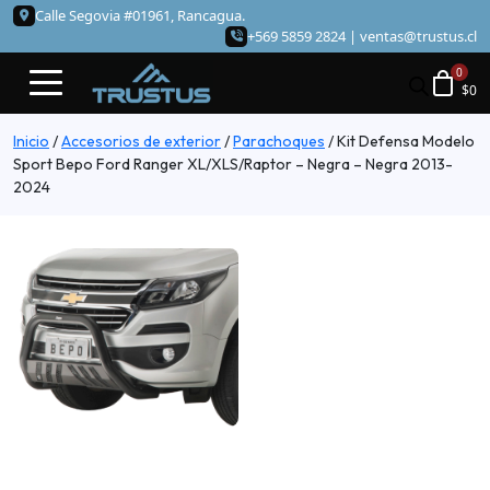
Calle Segovia #01961, Rancagua.
+569 5859 2824 |
ventas@trustus.cl
$
0
Inicio
/
Accesorios de exterior
/
Parachoques
/
Kit Defensa Modelo
Sport Bepo Ford Ranger XL/XLS/Raptor – Negra – Negra 2013-
2024