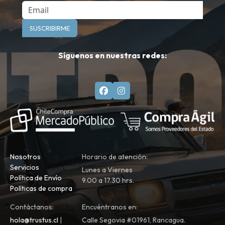
Email
SUSCRIBIRME
Síguenos en nuestras redes:
Nosotros
Horario de atención:
Servicios
Lunes a Viernes
Política de Envío
9.00 a 17.30 hrs.
Políticas de compra
Contáctanos:
Encuéntranos en:
hola@trustus.cl
|
Calle Segovia #01961, Rancagua.