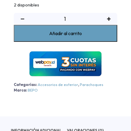
2 disponibles
Kit
−
+
Defensa
Modelo
Añadir al carrito
Sport
Bepo
Toyota
Hilux
DX/SR/SRV
-
Negra
Categorías:
Accesorios de exterior
,
Parachoques
-
Marca:
BEPO
Negra
2016-
2020
cantidad
INFORMACIÓN ADICIONAL
VALORACIONES (0)