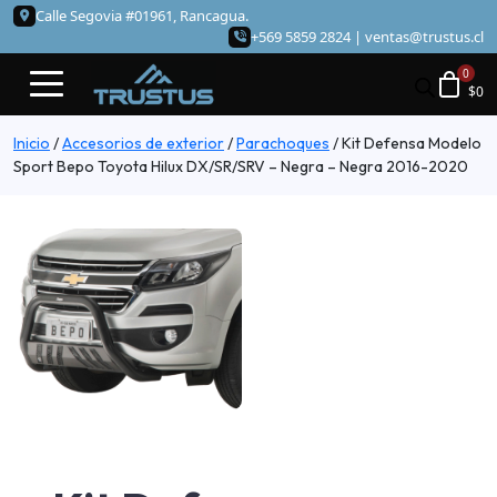
Calle Segovia #01961, Rancagua.
+569 5859 2824 |
ventas@trustus.cl
$
0
Inicio
/
Accesorios de exterior
/
Parachoques
/
Kit Defensa Modelo
Sport Bepo Toyota Hilux DX/SR/SRV – Negra – Negra 2016-2020