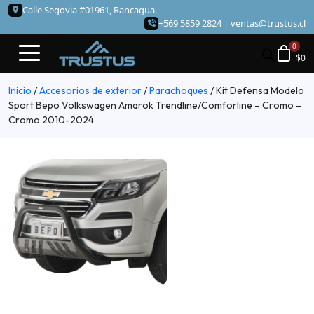
Calle Segovia #01961, Rancagua.
+569 5859 2824 |
ventas@trustus.cl
$
0
Inicio
/
Accesorios de exterior
/
Parachoques
/
Kit Defensa Modelo
Sport Bepo Volkswagen Amarok Trendline/Comforline – Cromo –
Cromo 2010-2024