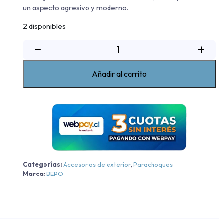
un aspecto agresivo y moderno.
2 disponibles
Kit
−
+
Defensa
Modelo
Añadir al carrito
Sport
Bepo
Volkswagen
Amarok
Trendline/Comforline
-
Cromo
-
Categorías:
Accesorios de exterior
,
Parachoques
Cromo
Marca:
BEPO
2010-
2024
cantidad